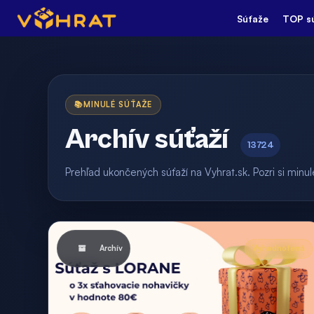
Súťaže
TOP s
📚
MINULÉ SÚŤAŽE
Archív súťaží
13724
Prehľad ukončených súťaží na Vyhrat.sk. Pozri si min
Archív
Vyhodnotená