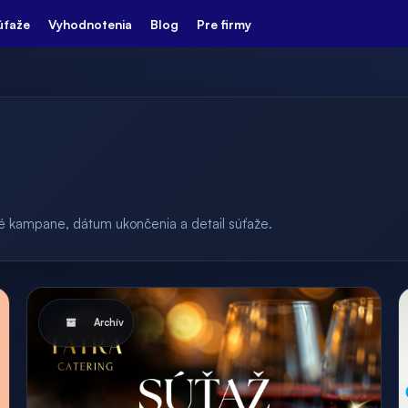
úťaže
Vyhodnotenia
Blog
Pre firmy
ulé kampane, dátum ukončenia a detail súťaže.
Archív