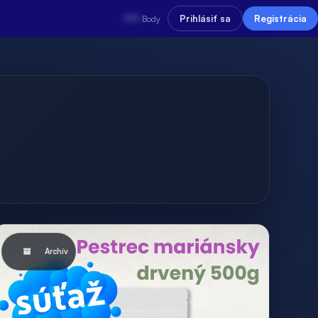
???
Prihlásiť sa
Registrácia
Body
Archív