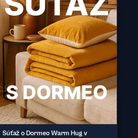
Súťaž o Dormeo Warm Hug v