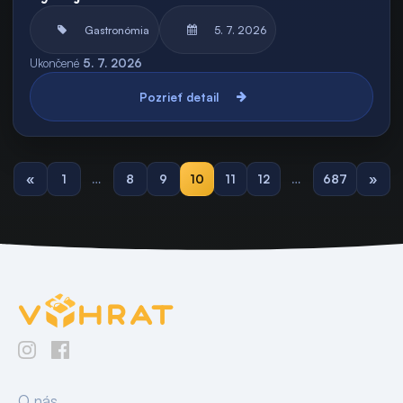
Gastronómia
5. 7. 2026
Ukončené
5. 7. 2026
Pozrieť detail
«
1
…
8
9
10
11
12
…
687
»
O nás