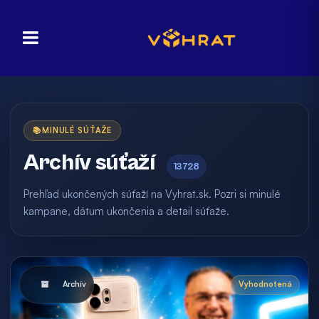
📚
MINULÉ SÚŤAŽE
Archív súťaží
13728
Prehľad ukončených súťaží na Vyhrat.sk. Pozri si minulé
kampane, dátum ukončenia a detail súťaže.
Archív
Vyhodnotená