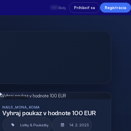
???
Prihlásiť sa
Registrácia
Body
Archív
NAILS_MONA_KOMA
Vyhraj poukaz v hodnote 100 EUR
Lístky & Poukážky
14. 2. 2023