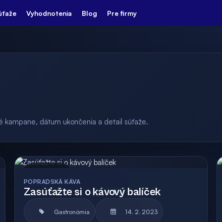
úťaže
Vyhodnotenia
Blog
Pre firmy
ulé kampane, dátum ukončenia a detail súťaže.
Archív
POPRADSKÁ KÁVA
Zasúťažte si o kávový balíček
Gastronómia
14. 2. 2023