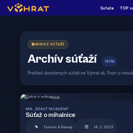
Súťaže
TOP s
📚
MINULÉ SÚŤAŽE
Archív súťaží
13716
Prehľad ukončených súťaží na Vyhrat.sk. Pozri si min
Archív
MIA._BEAUTYACADEMY
Súťaž o mihalnice
Fashion & Beauty
14. 2. 2023