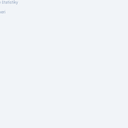
 štatistiky
neri