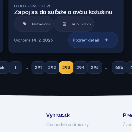
Archív
LEDOX - SVET KOŽÍ
Zapoj sa do súťaže o ovčiu kožušinu
Netradičné
14. 2. 2023
Ukončené
14. 2. 2023
Pozrieť detail
1
…
291
292
293
294
295
…
686
ch.
Vyhrat.sk
Pre
Obchodné podmienky
Zver