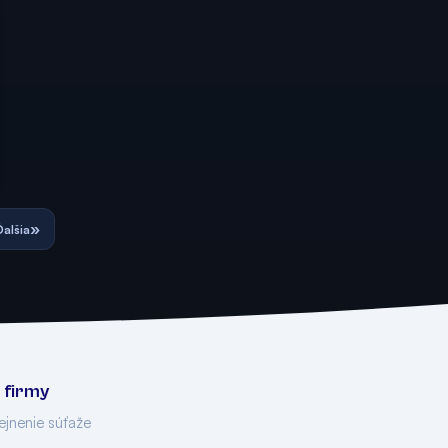
»
Ďalšia
 firmy
ejnenie súťaže