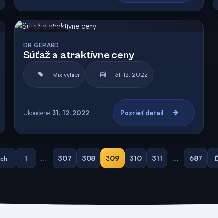
Archív
DR GERARD
Súťaž a atraktívne ceny
Mix výhier
31. 12. 2022
Ukončené
31. 12. 2022
Pozrieť detail
1
…
307
308
309
310
311
…
687
ch.
Ď