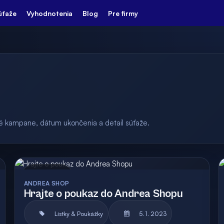
úťaže
Vyhodnotenia
Blog
Pre firmy
ulé kampane, dátum ukončenia a detail súťaže.
Archív
ANDREA SHOP
Hrajte o poukaz do Andrea Shopu
Lístky & Poukážky
5. 1. 2023