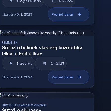
Lístky & Poukážky
5. 1. 2023
Ukončené
5. 1. 2023
Pozrieť detail
Archív
FEMME.SK
Súťaž o balíček vlasovej kozmetiky
Gliss a knihu Ikar
Netradičné
5. 1. 2023
Ukončené
5. 1. 2023
Pozrieť detail
Archív
UBYTUJTESANASLOVENSKU
Súťaž o skipassy