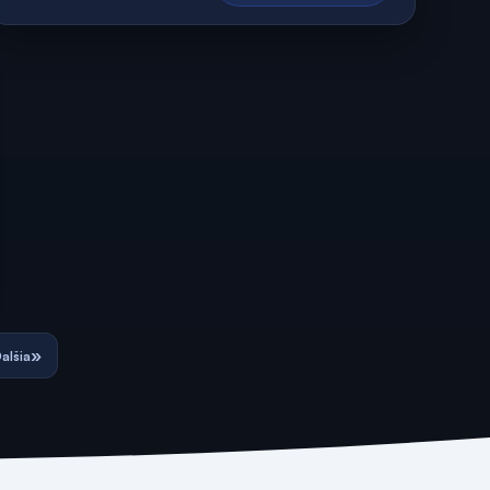
»
alšia