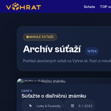
Súťaže
TOP s
📚
MINULÉ SÚŤAŽE
Archív súťaží
13724
Prehľad ukončených súťaží na Vyhrat.sk. Pozri si min
Archív
DAREX
Súťažte o diaľničnú známku
Lístky & Poukážky
5. 1. 2023