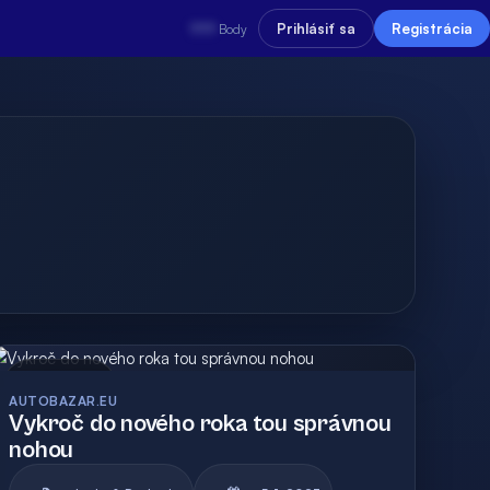
???
Prihlásiť sa
Registrácia
Body
Archív
AUTOBAZAR.EU
Vykroč do nového roka tou správnou
nohou