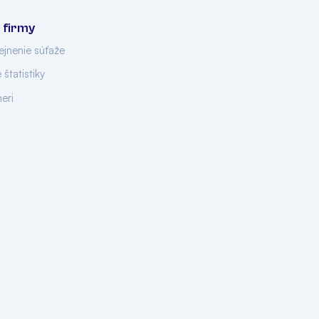
 firmy
ejnenie súťaže
 štatistiky
neri