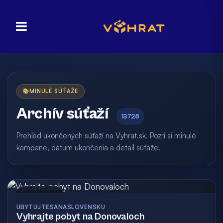
📚
MINULÉ SÚŤAŽE
Archív súťaží
13728
Prehľad ukončených súťaží na Vyhrat.sk. Pozri si minulé
kampane, dátum ukončenia a detail súťaže.
Archív
UBYTUJTESANASLOVENSKU
Vyhrajte pobyt na Donovaloch