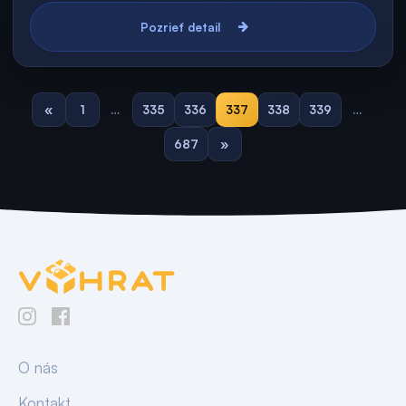
Pozrieť detail
«
1
…
335
336
337
338
339
…
687
»
O nás
Kontakt