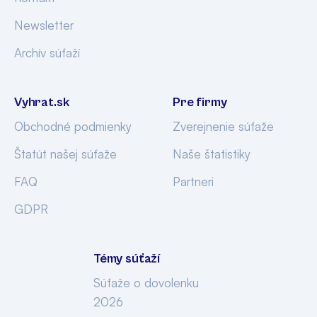
Newsletter
Archív súťaží
Vyhrat.sk
Pre firmy
Obchodné podmienky
Zverejnenie súťaže
Štatút našej súťaže
Naše štatistiky
FAQ
Partneri
GDPR
Témy súťaží
Súťaže o dovolenku
2026