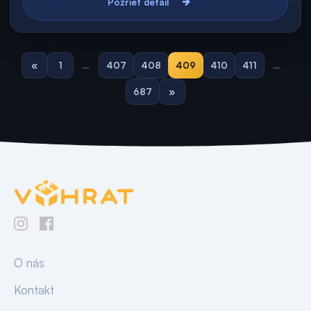
Pozrieť detail
«
1
…
407
408
409
410
411
…
687
»
O nás
Kontakt