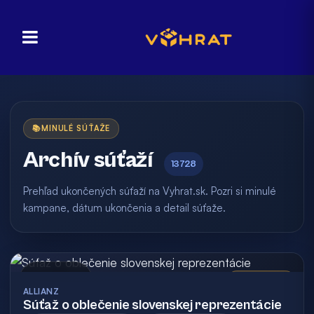
📚
MINULÉ SÚŤAŽE
Archív súťaží
13728
Prehľad ukončených súťaží na Vyhrat.sk. Pozri si minulé
kampane, dátum ukončenia a detail súťaže.
Archív
Vyhodnotená
ALLIANZ
Súťaž o oblečenie slovenskej reprezentácie