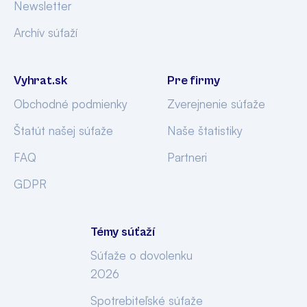
Newsletter
Archív súťaží
Vyhrat.sk
Pre firmy
Obchodné podmienky
Zverejnenie súťaže
Štatút našej súťaže
Naše štatistiky
FAQ
Partneri
GDPR
Témy súťaží
Súťaže o dovolenku
2026
Spotrebiteľské súťaže