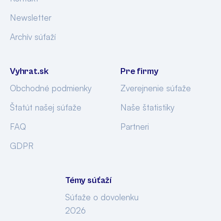
Newsletter
Archív súťaží
Vyhrat.sk
Pre firmy
Obchodné podmienky
Zverejnenie súťaže
Štatút našej súťaže
Naše štatistiky
FAQ
Partneri
GDPR
Témy súťaží
Súťaže o dovolenku
2026