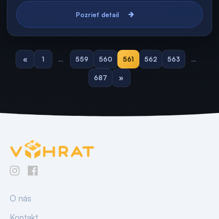
Pozrieť detail
«
1
…
559
560
561
562
563
…
687
»
O nás
Kontakt