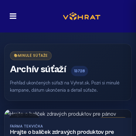
📚
MINULÉ SÚŤAŽE
Archív súťaží
13728
Prehľad ukončených súťaží na Vyhrat.sk. Pozri si minulé
kampane, dátum ukončenia a detail súťaže.
Archív
Vyhodnotená
FARMA TEKVIČKA
Hrajte o balíček zdravých produktov pre