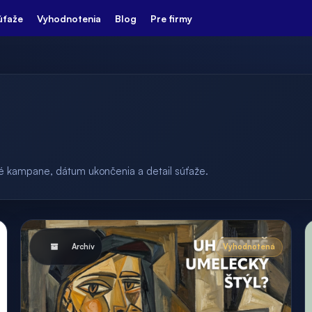
úťaže
Vyhodnotenia
Blog
Pre firmy
ulé kampane, dátum ukončenia a detail súťaže.
Archív
Vyhodnotená