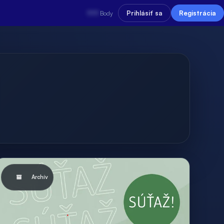
???
Prihlásiť sa
Registrácia
Body
Archív