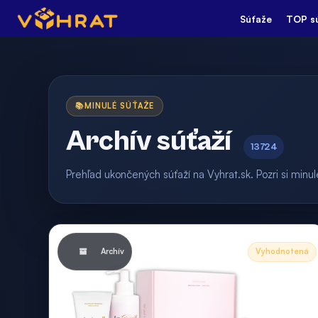
Súťaže
TOP s
📚
MINULÉ SÚŤAŽE
Archív súťaží
13724
Prehľad ukončených súťaží na Vyhrat.sk. Pozri si min
Archív
Vyhodnotená