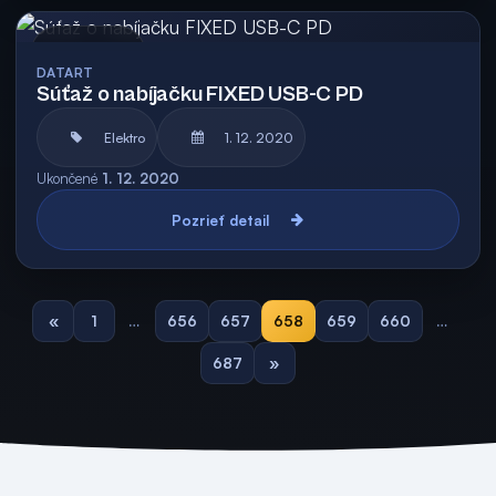
Archív
DATART
Súťaž o nabíjačku FIXED USB-C PD
Elektro
1. 12. 2020
Ukončené
1. 12. 2020
Pozrieť detail
«
1
…
656
657
658
659
660
…
687
»