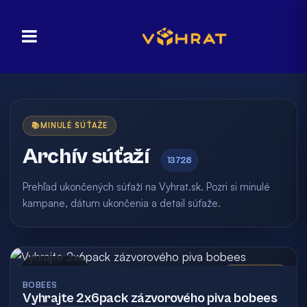
📚
MINULÉ SÚŤAŽE
Archív súťaží
13728
Prehľad ukončených súťaží na Vyhrat.sk. Pozri si minulé
kampane, dátum ukončenia a detail súťaže.
Archív
Vyhodnotená
BOBEES
Vyhrajte 2x6pack zázvorového piva bobees