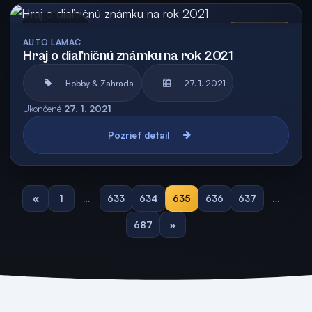
Archív
Vyhodnotená
AUTO LAMAČ
Hraj o diaľničnú známku na rok 2021
Hobby & Záhrada
27. 1. 2021
Ukončené
27. 1. 2021
Pozrieť detail
«
1
…
633
634
635
636
637
…
687
»