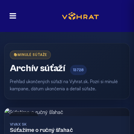
📚
MINULÉ SÚŤAŽE
Archív súťaží
13728
Prehľad ukončených súťaží na Vyhrat.sk. Pozri si minulé
kampane, dátum ukončenia a detail súťaže.
Archív
VIVAX SK
Súťažíme o ručný šľahač