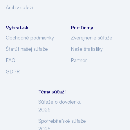
Archív súťaží
Vyhrat.sk
Pre firmy
Obchodné podmienky
Zverejnenie súťaže
Štatút našej súťaže
Naše štatistiky
FAQ
Partneri
GDPR
Témy súťaží
Súťaže o dovolenku
2026
Spotrebiteľské súťaže
2026