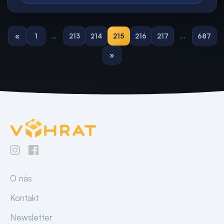
«
1
…
213
214
215
216
217
…
687
»
O nás
Kontakt
Newsletter