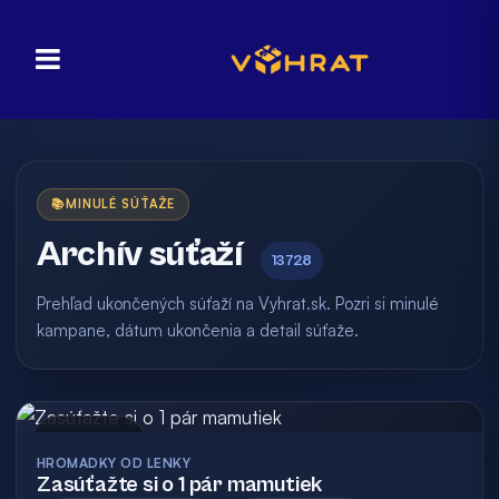
📚
MINULÉ SÚŤAŽE
Archív súťaží
13728
Prehľad ukončených súťaží na Vyhrat.sk. Pozri si minulé
kampane, dátum ukončenia a detail súťaže.
Archív
HROMADKY OD LENKY
Zasúťažte si o 1 pár mamutiek