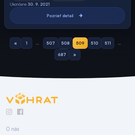
Ukončené
30. 9. 2021
Pozrieť detail
«
1
…
507
508
509
510
511
…
687
»
O nás