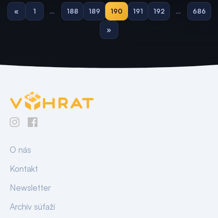
«
1
…
188
189
190
191
192
…
686
»
O nás
Kontakt
Newsletter
Archív súťaží