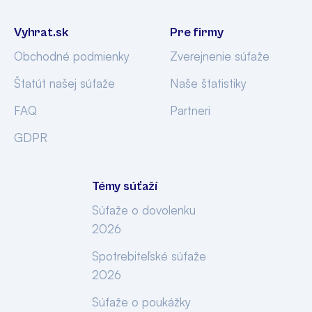
Vyhrat.sk
Pre firmy
Obchodné podmienky
Zverejnenie súťaže
Štatút našej súťaže
Naše štatistiky
FAQ
Partneri
GDPR
Témy súťaží
Súťaže o dovolenku
2026
Spotrebiteľské súťaže
2026
Súťaže o poukážky