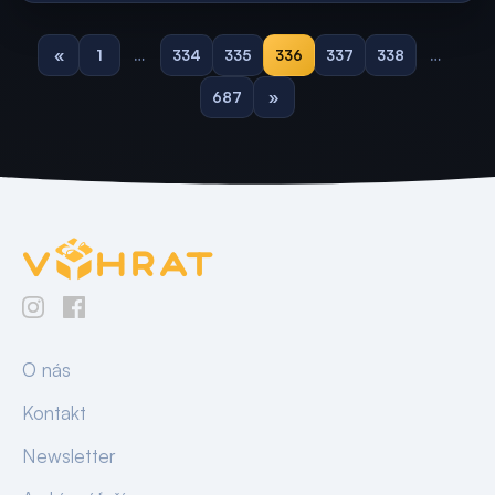
«
1
…
334
335
336
337
338
…
687
»
O nás
Kontakt
Newsletter