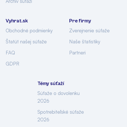
Archív súťaží
Vyhrat.sk
Pre firmy
Obchodné podmienky
Zverejnenie súťaže
Štatút našej súťaže
Naše štatistiky
FAQ
Partneri
GDPR
Témy súťaží
Súťaže o dovolenku
2026
Spotrebiteľské súťaže
2026