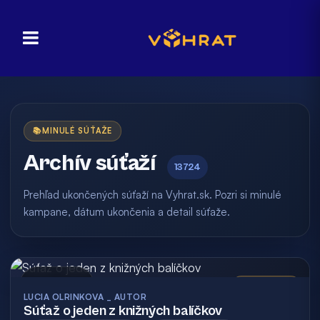
📚
MINULÉ SÚŤAŽE
Archív súťaží
13724
Prehľad ukončených súťaží na Vyhrat.sk. Pozri si minulé
kampane, dátum ukončenia a detail súťaže.
Archív
Vyhodnotená
LUCIA OLRINKOVA _ AUTOR
Súťaž o jeden z knižných balíčkov