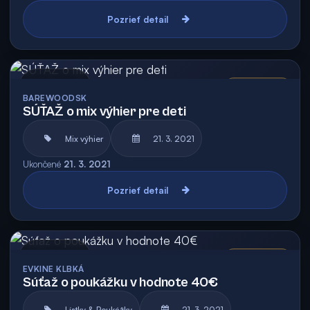
Pozrieť detail
Archív
Vyhodnotená
BAREWOODSK
SÚŤAŽ o mix výhier pre deti
Mix výhier
21. 3. 2021
Ukončené
21. 3. 2021
Pozrieť detail
Archív
Vyhodnotená
EVKINE KLBKÁ
Súťaž o poukážku v hodnote 40€
Lístky & Poukážky
21. 3. 2021