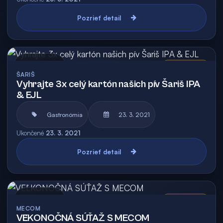
Pozrieť detail
Archív
Vyhodnotená
ŠARIŠ
Vyhrajte 3x celý kartón našich pív Šariš IPA
& EJL
Gastronómia
23. 3. 2021
Ukončené
23. 3. 2021
Pozrieť detail
Archív
Vyhodnotená
MECOM
VEĽKONOČNÁ SÚŤAŽ S MECOM