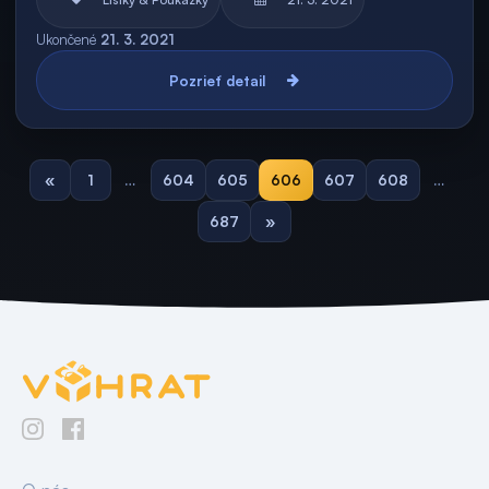
Ukončené
21. 3. 2021
Pozrieť detail
«
1
…
604
605
606
607
608
…
687
»