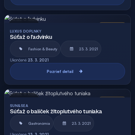
Archív
Vyhodnotená
LUXUS DOPLNKY
Súťaž o ľadvinku
Fashion & Beauty
23. 3. 2021
Ukončené
23. 3. 2021
Pozrieť detail
Archív
Vyhodnotená
SUN&SEA
Súťaž o balíček žltoplutvého tuniaka
Gastronómia
23. 3. 2021
Ukončené
23. 3. 2021