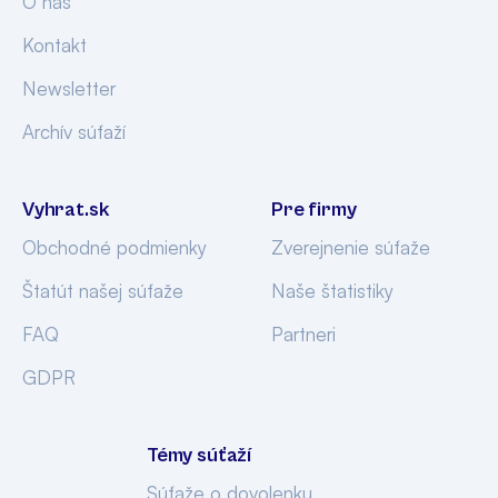
O nás
Kontakt
Newsletter
Archív súťaží
Vyhrat.sk
Pre firmy
Obchodné podmienky
Zverejnenie súťaže
Štatút našej súťaže
Naše štatistiky
FAQ
Partneri
GDPR
Témy súťaží
Súťaže o dovolenku