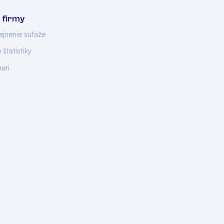
 firmy
ejnenie súťaže
 štatistiky
neri