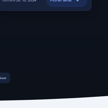
Ukončené
20. 10. 2024
Pozrieť detail
»
šia