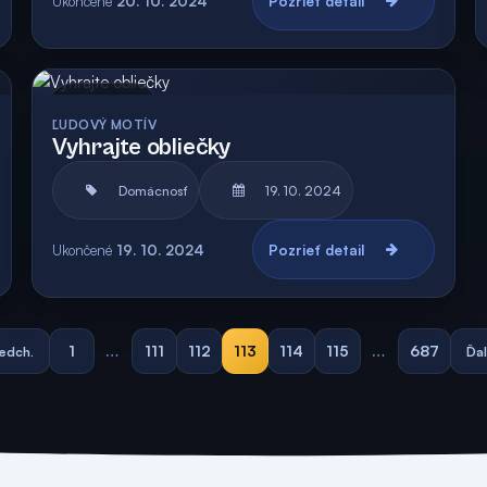
Ukončené
20. 10. 2024
Pozrieť detail
Archív
ĽUDOVÝ MOTÍV
Vyhrajte obliečky
Domácnosť
19. 10. 2024
Ukončené
19. 10. 2024
Pozrieť detail
1
…
111
112
113
114
115
…
687
edch.
Ďal