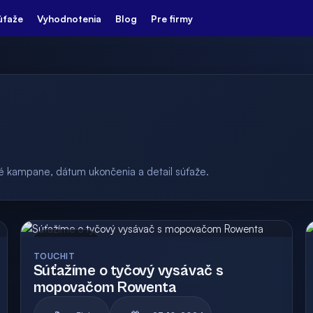
úťaže
Vyhodnotenia
Blog
Pre firmy
ulé kampane, dátum ukončenia a detail súťaže.
Archív
TOUCHIT
Súťažíme o tyčový vysávač s
mopovačom Rowenta