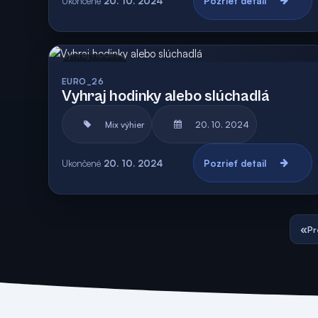
Ukončené
20. 10. 2024
Pozrieť detail
Archív
EURO_26
Vyhraj hodinky alebo slúchadlá
Mix výhier
20. 10. 2024
Ukončené
20. 10. 2024
Pozrieť detail
«
Pr