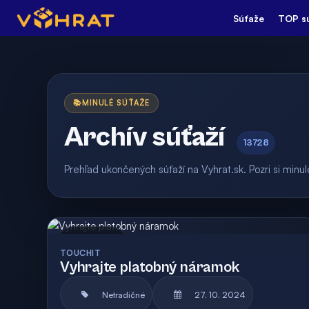
Súťaže
TOP s
📚
MINULÉ SÚŤAŽE
Archív súťaží
13728
Prehľad ukončených súťaží na Vyhrat.sk. Pozri si min
Archív
TOUCHIT
Vyhrajte platobný náramok
Netradičné
27. 10. 2024