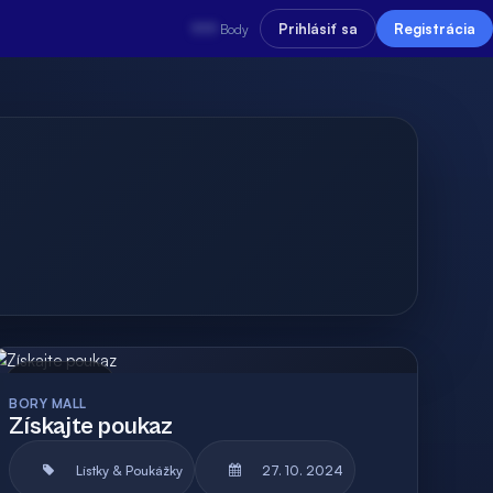
???
Prihlásiť sa
Registrácia
Body
Archív
BORY MALL
Získajte poukaz
Lístky & Poukážky
27. 10. 2024