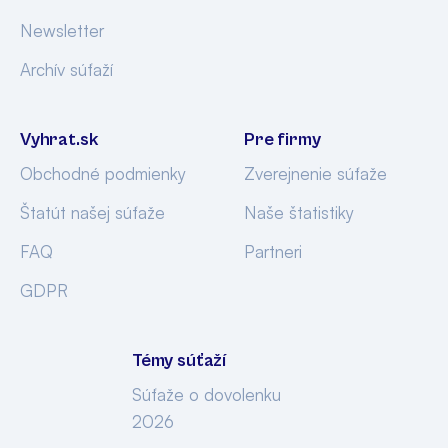
Newsletter
Archív súťaží
Vyhrat.sk
Pre firmy
Obchodné podmienky
Zverejnenie súťaže
Štatút našej súťaže
Naše štatistiky
FAQ
Partneri
GDPR
Témy súťaží
Súťaže o dovolenku
2026