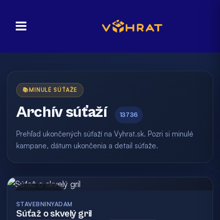
📚
MINULÉ SÚŤAŽE
Archív súťaží
13736
Prehľad ukončených súťaží na Vyhrat.sk. Pozri si minulé
kampane, dátum ukončenia a detail súťaže.
Archív
STAVEBNINYADAM
Súťaž o skvelý gril