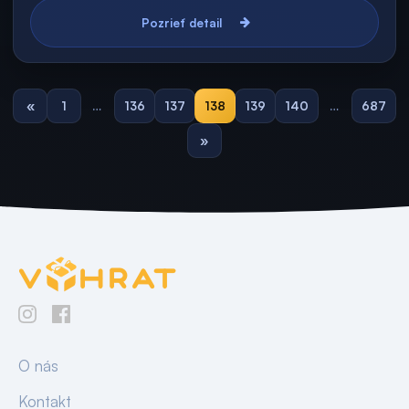
Pozrieť detail
«
1
…
136
137
138
139
140
…
687
»
O nás
Kontakt