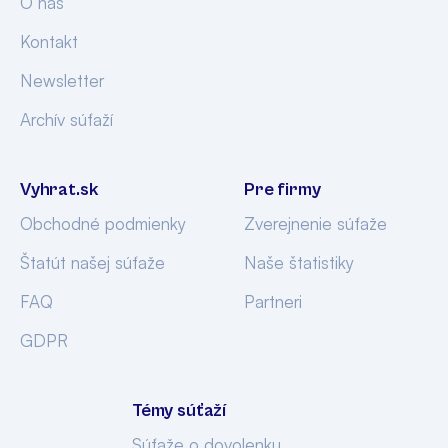
O nás
Kontakt
Newsletter
Archív súťaží
Vyhrat.sk
Pre firmy
Obchodné podmienky
Zverejnenie súťaže
Štatút našej súťaže
Naše štatistiky
FAQ
Partneri
GDPR
Témy súťaží
Súťaže o dovolenku