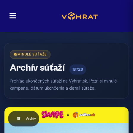
📚
MINULÉ SÚŤAŽE
Archív súťaží
13728
Prehľad ukončených súťaží na Vyhrat.sk. Pozri si minulé
kampane, dátum ukončenia a detail súťaže.
Archív