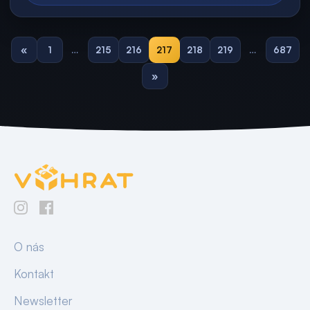
«
1
…
215
216
217
218
219
…
687
»
O nás
Kontakt
Newsletter