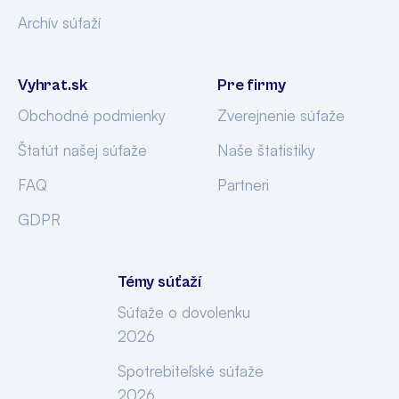
Archív súťaží
Vyhrat.sk
Pre firmy
Obchodné podmienky
Zverejnenie súťaže
Štatút našej súťaže
Naše štatistiky
FAQ
Partneri
GDPR
Témy súťaží
Súťaže o dovolenku
2026
Spotrebiteľské súťaže
2026