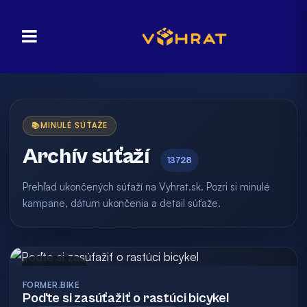
📚
MINULÉ SÚŤAŽE
Archív súťaží
13728
Prehľad ukončených súťaží na Vyhrat.sk. Pozri si minulé
kampane, dátum ukončenia a detail súťaže.
Archív
FORMER.BIKE
Poďte si zasúťažiť o rastúci bicykel