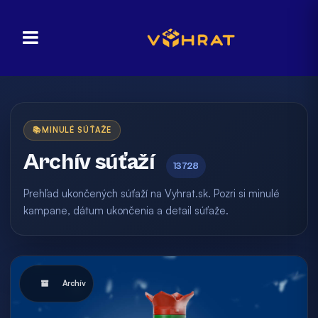
📚
MINULÉ SÚŤAŽE
Archív súťaží
13728
Prehľad ukončených súťaží na Vyhrat.sk. Pozri si minulé
kampane, dátum ukončenia a detail súťaže.
Archív