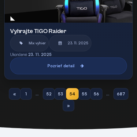
Vyhrajte TIGO Raider
Mix výhier
23. 11. 2025
Ukončené
23. 11. 2025
Pozrieť detail
«
1
…
52
53
54
55
56
…
687
»