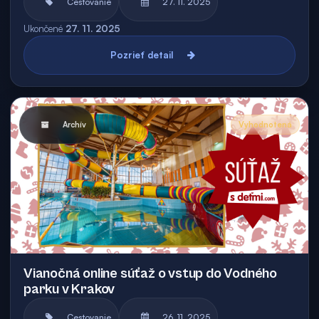
Cestovanie
27. 11. 2025
Ukončené
27. 11. 2025
Pozrieť detail
Archív
Vyhodnotená
Vianočná online súťaž o vstup do Vodného
parku v Krakov
Cestovanie
26. 11. 2025