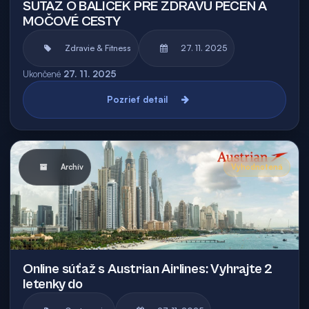
SÚŤAŽ O BALÍČEK PRE ZDRAVÚ PEČEŇ A
MOČOVÉ CESTY
Zdravie & Fitness
27. 11. 2025
Ukončené
27. 11. 2025
Pozrieť detail
Archív
Vyhodnotená
Online súťaž s Austrian Airlines: Vyhrajte 2
letenky do