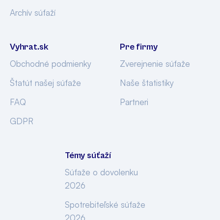
Archív súťaží
Vyhrat.sk
Pre firmy
Obchodné podmienky
Zverejnenie súťaže
Štatút našej súťaže
Naše štatistiky
FAQ
Partneri
GDPR
Témy súťaží
Súťaže o dovolenku
2026
Spotrebiteľské súťaže
2026