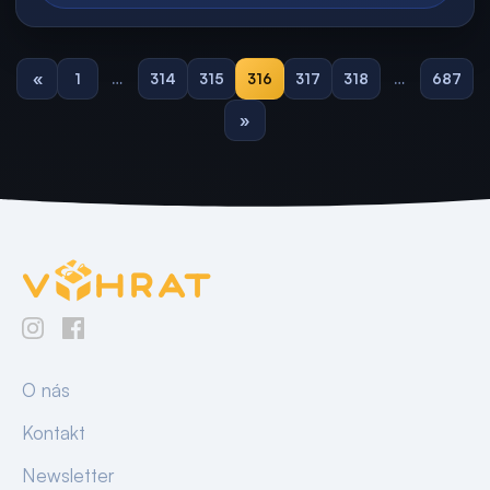
«
1
…
314
315
316
317
318
…
687
»
O nás
Kontakt
Newsletter