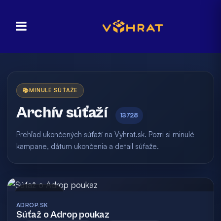
📚
MINULÉ SÚŤAŽE
Archív súťaží
13728
Prehľad ukončených súťaží na Vyhrat.sk. Pozri si minulé
kampane, dátum ukončenia a detail súťaže.
Archív
ADROP.SK
Súťaž o Adrop poukaz