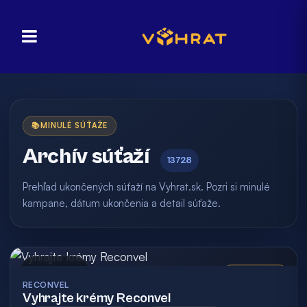
📚
MINULÉ SÚŤAŽE
Archív súťaží
13728
Prehľad ukončených súťaží na Vyhrat.sk. Pozri si minulé
kampane, dátum ukončenia a detail súťaže.
Archív
Vyhodnotená
RECONVEL
Vyhrajte krémy Reconvel