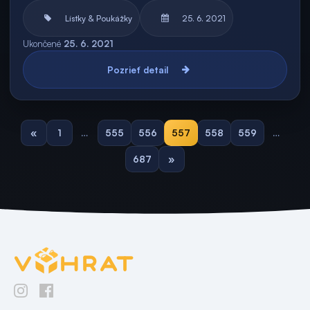
Lístky & Poukážky
25. 6. 2021
Ukončené
25. 6. 2021
Pozrieť detail
«
1
…
555
556
557
558
559
…
687
»