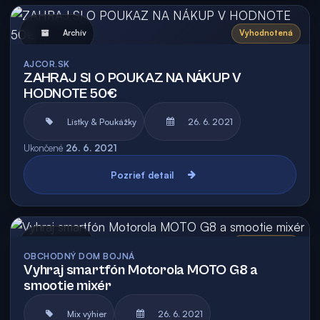
Archív
Vyhodnotená
AJCOR.SK
ZAHRAJ SI O POUKAZ NA NÁKUP V
HODNOTE 50€
Lístky & Poukážky
26. 6. 2021
Ukončené
26. 6. 2021
Pozrieť detail
Archív
Vyhodnotená
OBCHODNÝ DOM BOJNÁ
Vyhraj smartfón Motorola MOTO G8 a
smootie mixér
Mix výhier
26. 6. 2021