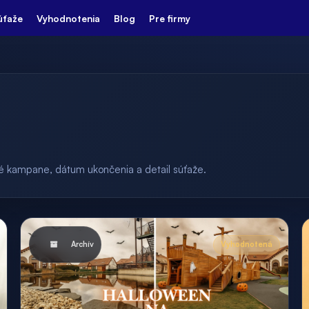
úťaže
Vyhodnotenia
Blog
Pre firmy
ulé kampane, dátum ukončenia a detail súťaže.
Archív
Vyhodnotená