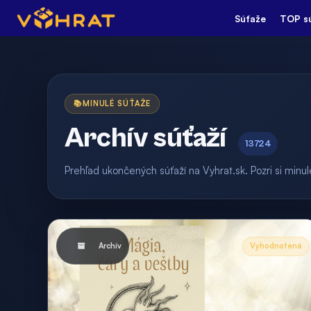
Súťaže
TOP s
📚
MINULÉ SÚŤAŽE
Archív súťaží
13724
Prehľad ukončených súťaží na Vyhrat.sk. Pozri si min
Archív
Vyhodnotená