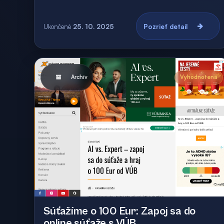
Ukončené
25. 10. 2025
Pozrieť detail
Archív
Vyhodnotená
Súťažíme o 100 Eur: Zapoj sa do
online súťaže s VÚB