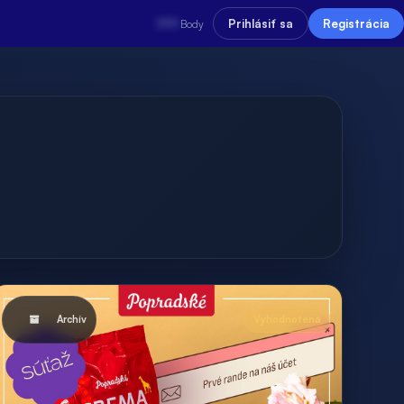
???
Prihlásiť sa
Registrácia
Body
Archív
Vyhodnotená