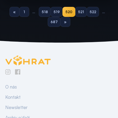
«
1
…
518
519
520
521
522
…
687
»
O nás
Kontakt
Newsletter
Archív súťaží