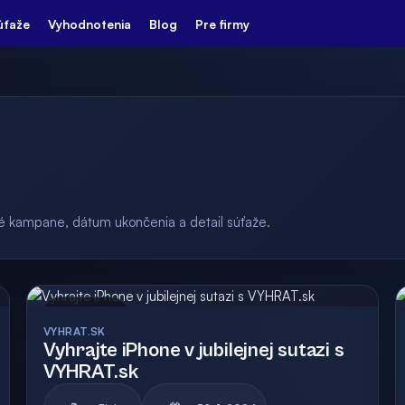
úťaže
Vyhodnotenia
Blog
Pre firmy
ulé kampane, dátum ukončenia a detail súťaže.
Archív
VYHRAT.SK
Vyhrajte iPhone v jubilejnej sutazi s
VYHRAT.sk