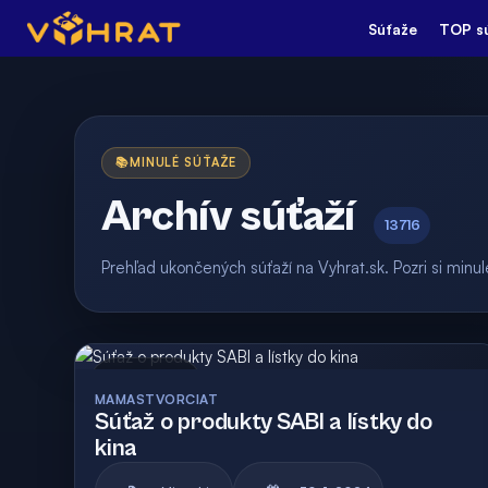
Súťaže
TOP s
📚
MINULÉ SÚŤAŽE
Archív súťaží
13716
Prehľad ukončených súťaží na Vyhrat.sk. Pozri si min
Archív
MAMASTVORCIAT
Súťaž o produkty SABI a lístky do
kina