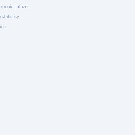
ejnenie súťaže
 štatistiky
neri