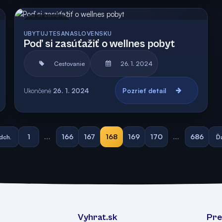
Archív
UBYTUJTESANASLOVENSKU
Poď si zasúťažiť o wellnes pobyt
Cestovanie
26. 1. 2024
Ukončené
26. 1. 2024
Pozrieť detail
1
…
166
167
168
169
170
…
686
dch.
Ďa
Vyhrat.sk
Pre