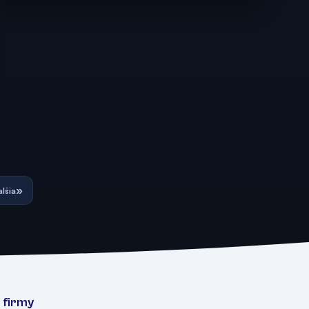
»
lšia
 firmy