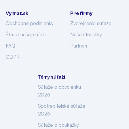
Vyhrat.sk
Pre firmy
Obchodné podmienky
Zverejnenie súťaže
Štatút našej súťaže
Naše štatistiky
FAQ
Partneri
GDPR
Témy súťaží
Súťaže o dovolenku
2026
Spotrebiteľské súťaže
2026
Súťaže o poukážky