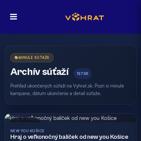
📚
MINULÉ SÚŤAŽE
Archív súťaží
13736
Prehľad ukončených súťaží na Vyhrat.sk. Pozri si minulé
kampane, dátum ukončenia a detail súťaže.
Archív
NEW YOU KOŠICE
Hraj o veľkonočný balíček od new you Košice