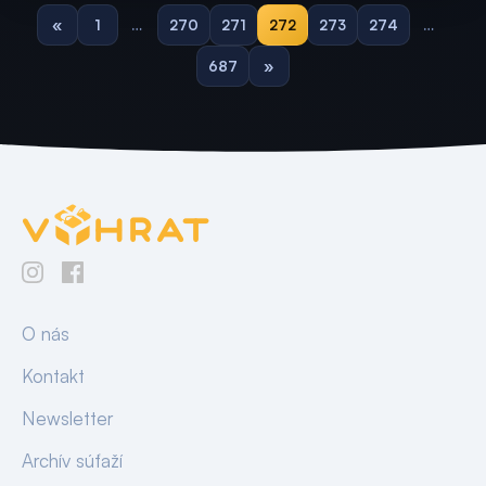
«
1
…
270
271
272
273
274
…
687
»
O nás
Kontakt
Newsletter
Archív súťaží