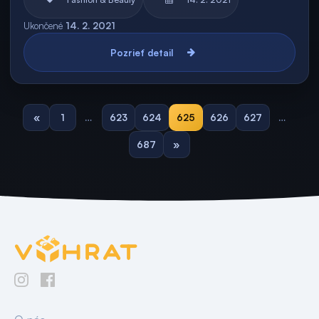
Ukončené
14. 2. 2021
Pozrieť detail
«
1
…
623
624
625
626
627
…
687
»