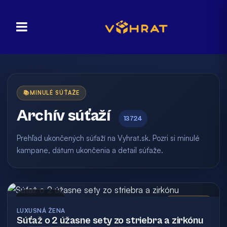
📚
MINULÉ SÚŤAŽE
Archív súťaží
13724
Prehľad ukončených súťaží na Vyhrat.sk. Pozri si minulé
kampane, dátum ukončenia a detail súťaže.
Archív
Vyhodnotená
LUXUSNÁ ŽENA
Súťaž o 2 úžasne sety zo striebra a zirkónu