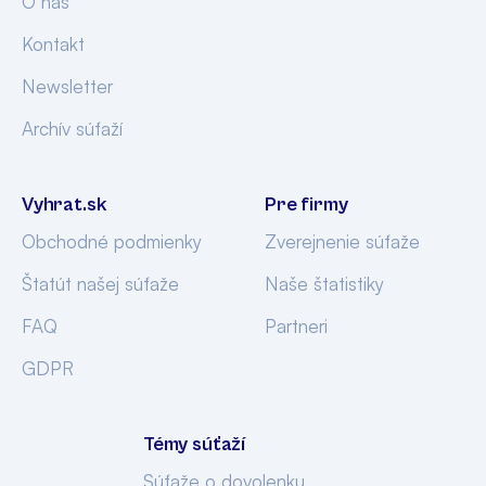
O nás
Kontakt
Newsletter
Archív súťaží
Vyhrat.sk
Pre firmy
Obchodné podmienky
Zverejnenie súťaže
Štatút našej súťaže
Naše štatistiky
FAQ
Partneri
GDPR
Témy súťaží
Súťaže o dovolenku