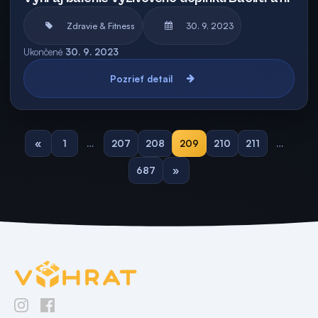
Zdravie & Fitness
30. 9. 2023
Ukončené
30. 9. 2023
Pozrieť detail
«
1
…
207
208
209
210
211
…
687
»