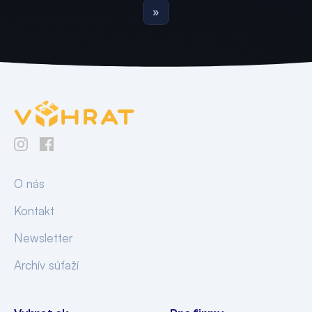
»
O nás
Kontakt
Newsletter
Archív súťaží