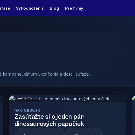
úťaže
Vyhodnotenia
Blog
Pre firmy
ulé kampane, dátum ukončenia a detail súťaže.
Archív
Vyhodnotená
RAK-OBUV.SK
Zasúťažte si o jeden pár
dinosaurových papučiek