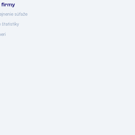
 firmy
ejnenie súťaže
 štatistiky
neri