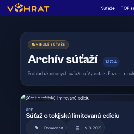
Súťaže
TOP s
📚
MINULÉ SÚŤAŽE
Archív súťaží
13724
Prehľad ukončených súťaží na Vyhrat.sk. Pozri si min
Archív
Vyhodnotená
SPP
Súťaž o tokijskú limitovanú edíciu
Domácnosť
6. 8. 2021