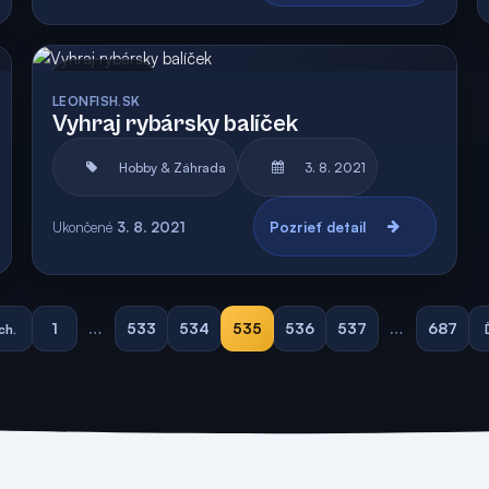
Archív
Vyhodnotená
LEONFISH.SK
Vyhraj rybársky balíček
Hobby & Záhrada
3. 8. 2021
Ukončené
3. 8. 2021
Pozrieť detail
1
…
533
534
535
536
537
…
687
ch.