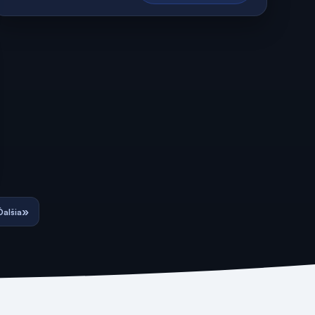
»
Ďalšia