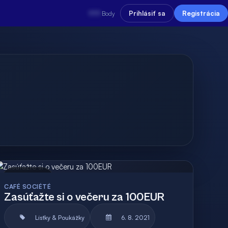
???
Prihlásiť sa
Registrácia
Body
Archív
Vyhodnotená
CAFÉ SOCIÉTÉ
Zasúťažte si o večeru za 100EUR
Lístky & Poukážky
6. 8. 2021