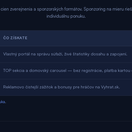
 cien zverejnenia a sponzorských formátov. Sponzoring na mieru rie
individuálnu ponuku.
ČO ZÍSKATE
Vlastný portál na správu súťaží, živé štatistiky dosahu a zapojení.
TOP sekcia a domovský carousel — bez registrácie, platba kartou 
Reklamovo čistejší zážitok a bonusy pre hráčov na Vyhrat.sk.
uka
.