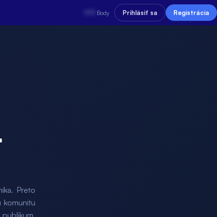
???
Prihlásiť sa
Registrácia
Body
.
íka. Preto
ú komunitu
e publikum,