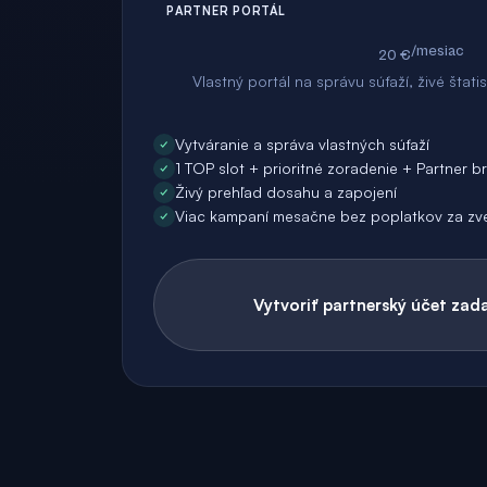
PARTNER PORTÁL
/mesiac
20 €
Vlastný portál na správu súťaží, živé štati
Vytváranie a správa vlastných súťaží
1 TOP slot + prioritné zoradenie + Partner b
Živý prehľad dosahu a zapojení
Viac kampaní mesačne bez poplatkov za zve
Vytvoriť partnerský účet za