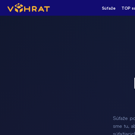
Súťaže
TOP s
Súťaže po
sme tu, a
súťažiacic