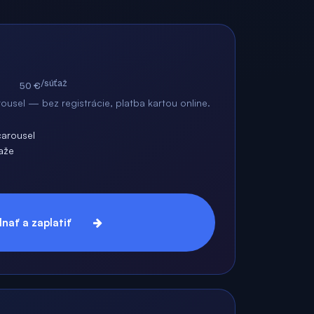
/súťaž
50 €
usel — bez registrácie, platba kartou online.
arousel
ťaže
nať a zaplatiť