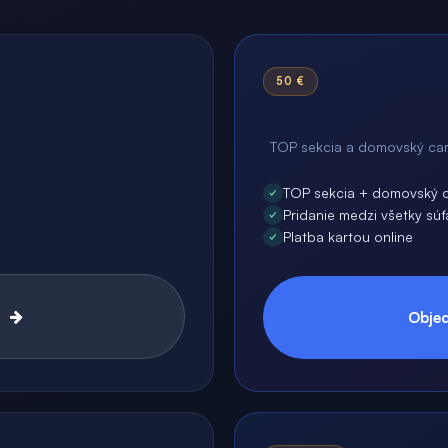
50 €
TOP sekcia a domovský caro
TOP sekcia + domovský c
Pridanie medzi všetky sú
Platba kartou online
Objed