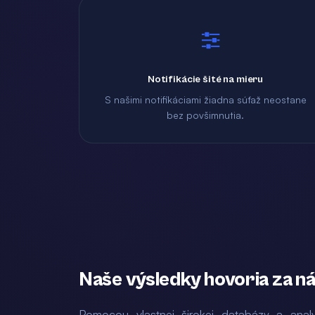
Notifikácie šité na mieru
S našimi notifikáciami žiadna súťaž neostane
bez povšimnutia.
Naše výsledky hovoria za ná
Pomocou vlastnej širokej databázy a analy