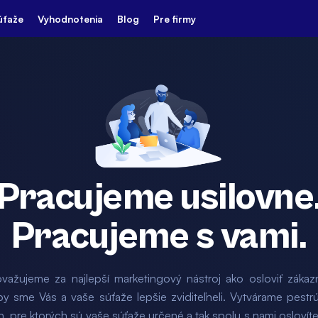
úťaže
Vyhodnotenia
Blog
Pre firmy
Pracujeme usilovne
Pracujeme s vami.
važujeme za najlepší marketingový nástroj ako osloviť zákazn
by sme Vás a vaše súťaže lepšie zviditeľneli. Vytvárame pestr
h, pre ktorých sú vaše súťaže určené a tak spolu s nami oslovít