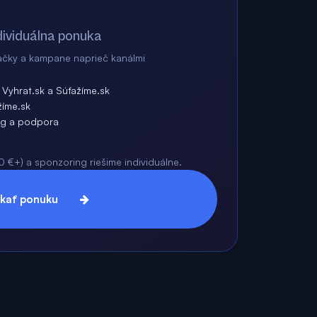
dividuálna ponuka
ačky a kampane naprieč kanálmi
Vyhrat.sk a Súťažíme.sk
žíme.sk
ng a podpora
 €+) a sponzoring riešime individuálne.
skať ponuku