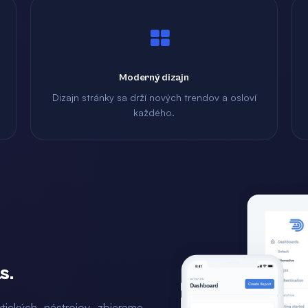
Moderný dizajn
Dizajn stránky sa drží nových trendov a osloví
každého.
s.
tických nástrojov zbierame