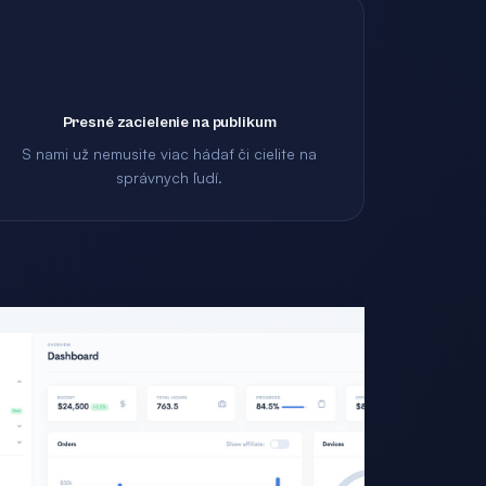
Presné zacielenie na publikum
S nami už nemusite viac hádať či cielite na
správnych ľudí.