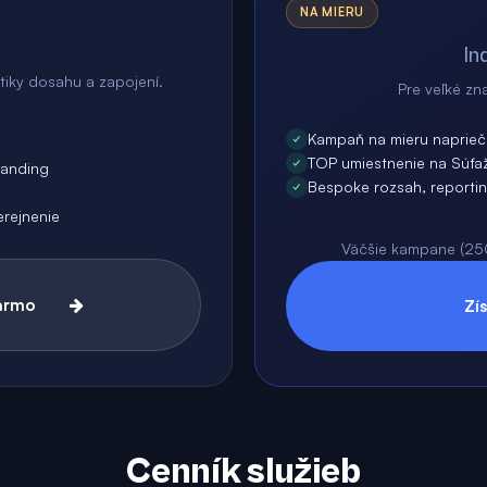
NA MIERU
In
stiky dosahu a zapojení.
Pre veľké zn
Kampaň na mieru naprieč 
TOP umiestnenie na Súťa
randing
Bespoke rozsah, reporti
rejnenie
Väčšie kampane (250
darmo
Zí
Cenník služieb