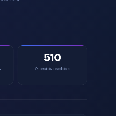
510
v
Odberateľov newslettera