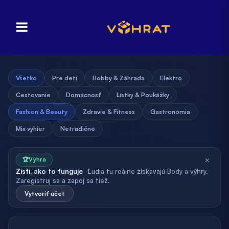
Všetko
Pre deti
Hobby & Záhrada
Elektro
Cestovanie
Domácnosť
Lístky & Poukážky
Fashion & Beauty
Zdravie & Fitness
Gastronómia
Mix výhier
Netradičné
×
🏆
Výhra
Zisti, ako to funguje
Ľudia tu reálne získavajú Body a výhry.
Zaregistruj sa a zapoj sa tiež.
Vytvoriť účet