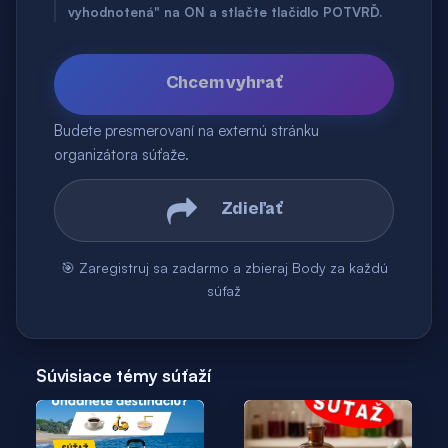
vyhodnotená" na ON a stlačte tlačidlo POTVRĎ.
Chcem vyhrať
Budete presmerovaní na externú stránku
organizátora súťaže.
Zdieľať
🎯 Zaregistruj sa zadarmo a zbieraj Body za každú
súťaž
Súvisiace témy súťaží