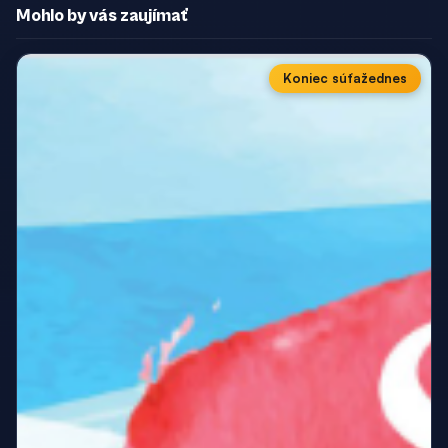
Mohlo by vás zaujímať
Koniec súťaže
dnes