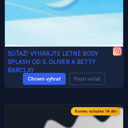
SÚŤAŽ! VYHRAJTE LETNÉ BODY
SPLASH OD S. OLIVER A BETTY
BARCLAY
Chcem vyhrať
Pozri súťaž
Koniec súťaže
o 14 dní