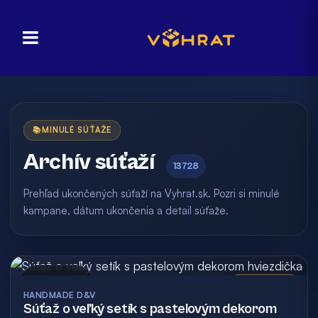
📚
MINULÉ SÚŤAŽE
Archív súťaží
13728
Prehľad ukončených súťaží na Vyhrat.sk. Pozri si minulé
kampane, dátum ukončenia a detail súťaže.
Archív
Vyhodnotená
HANDMADE D&V
Súťaž o veľký setík s pastelovým dekorom