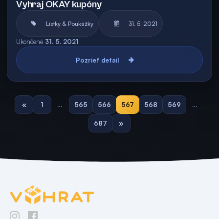
Vyhraj OKAY kupóny
Lístky & Poukážky
31. 5. 2021
Ukončené
31. 5. 2021
Pozrieť detail
«
1
…
565
566
567
568
569
…
687
»