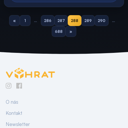
«
1
…
286
287
288
289
290
…
688
»
O nás
Kontakt
Newsletter