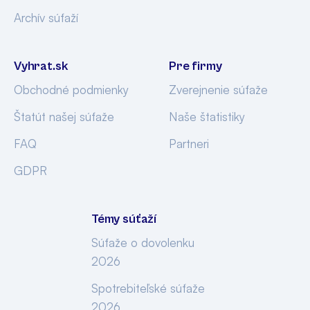
Archív súťaží
Vyhrat.sk
Pre firmy
Obchodné podmienky
Zverejnenie súťaže
Štatút našej súťaže
Naše štatistiky
FAQ
Partneri
GDPR
Témy súťaží
Súťaže o dovolenku
2026
Spotrebiteľské súťaže
2026