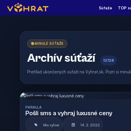
Súťaže
TOP s
📚
MINULÉ SÚŤAŽE
Archív súťaží
13728
Prehľad ukončených súťaží na Vyhrat.sk. Pozri si min
Archív
PARALLA
Pošli sms a vyhraj luxusné ceny
Mix výhier
14. 2. 2022