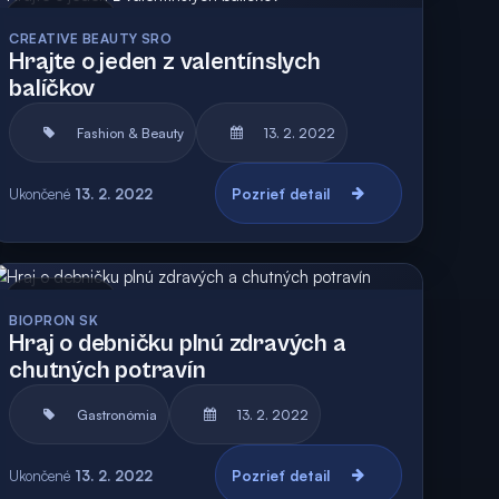
Archív
Vyhodnotená
CREATIVE BEAUTY SRO
Hrajte o jeden z valentínslych
balíčkov
Fashion & Beauty
13. 2. 2022
Ukončené
13. 2. 2022
Pozrieť detail
Archív
Vyhodnotená
BIOPRON SK
Hraj o debničku plnú zdravých a
chutných potravín
Gastronómia
13. 2. 2022
Ukončené
13. 2. 2022
Pozrieť detail