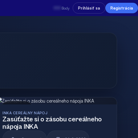
???
Prihlásiť sa
Registrácia
Body
Archív
Vyhodnotená
INKA CEREÁLNY NÁPOJ
Zasúťažte si o zásobu cereálneho
nápoja INKA