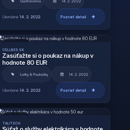
Gastronómia
14. 2. 2022
Ukončené
14. 2. 2022
Pozrieť detail
Archív
Vyhodnotená
CELLBES.SK
Zasúťažte si o poukaz na nákup v
hodnote 80 EUR
Lístky & Poukážky
14. 2. 2022
Ukončené
14. 2. 2022
Pozrieť detail
Archív
Vyhodnotená
TALITECH
Súťaž o služby elektrikára v hodnote