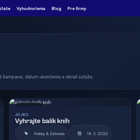
úťaže
Vyhodnotenia
Blog
Pre firmy
ulé kampane, dátum ukončenia a detail súťaže.
Archív
Vyhodnotená
JOJKO
Vyhrajte balík kníh
Hobby & Záhrada
14. 2. 2022