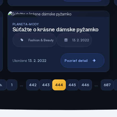
Archív
Vyhodnotená
PLANETA-MODY
Súťažte o krásne dámske pyžamko
Fashion & Beauty
13. 2. 2022
Ukončené
13. 2. 2022
Pozrieť detail
1
…
442
443
444
445
446
…
687
h.