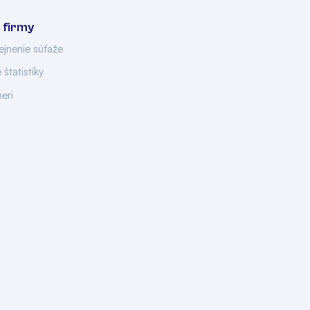
 firmy
ejnenie súťaže
 štatistiky
neri