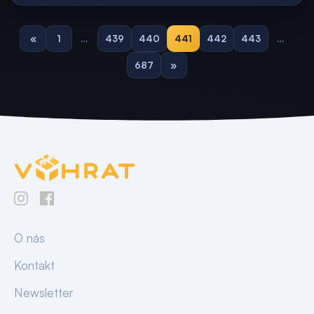
«
1
…
439
440
441
442
443
…
687
»
O nás
Kontakt
Newsletter