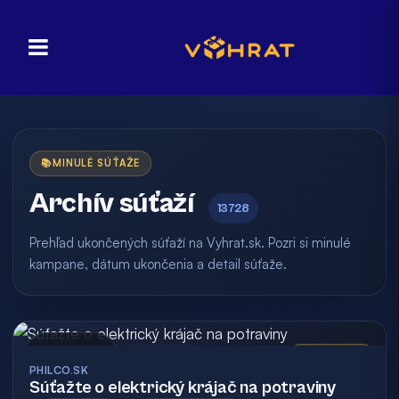
📚
MINULÉ SÚŤAŽE
Archív súťaží
13728
Prehľad ukončených súťaží na Vyhrat.sk. Pozri si minulé
kampane, dátum ukončenia a detail súťaže.
Archív
Vyhodnotená
PHILCO.SK
Súťažte o elektrický krájač na potraviny