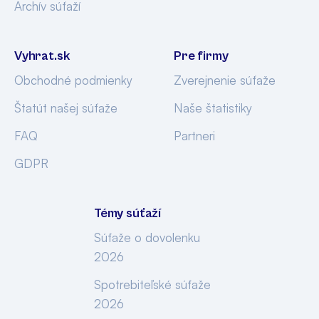
Archív súťaží
Vyhrat.sk
Pre firmy
Obchodné podmienky
Zverejnenie súťaže
Štatút našej súťaže
Naše štatistiky
FAQ
Partneri
GDPR
Témy súťaží
Súťaže o dovolenku
2026
Spotrebiteľské súťaže
2026