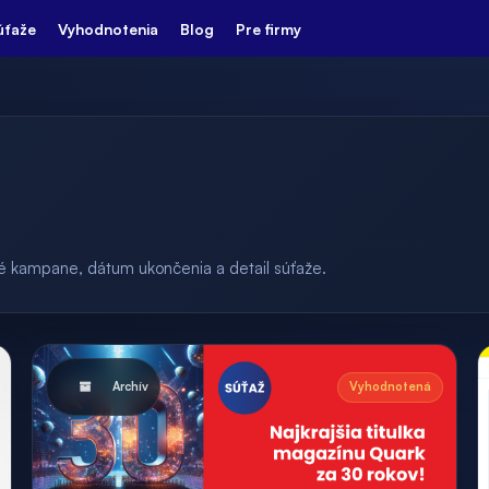
úťaže
Vyhodnotenia
Blog
Pre firmy
ulé kampane, dátum ukončenia a detail súťaže.
Archív
Vyhodnotená