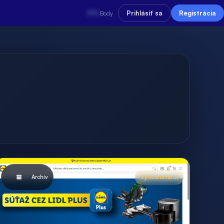
???
Prihlásiť sa
Registrácia
Body
Archív
Vyhodnotená