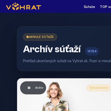
Súťaže
TOP s
📚
MINULÉ SÚŤAŽE
Archív súťaží
13724
Prehľad ukončených súťaží na Vyhrat.sk. Pozri si min
Archív
Vyhodnotená