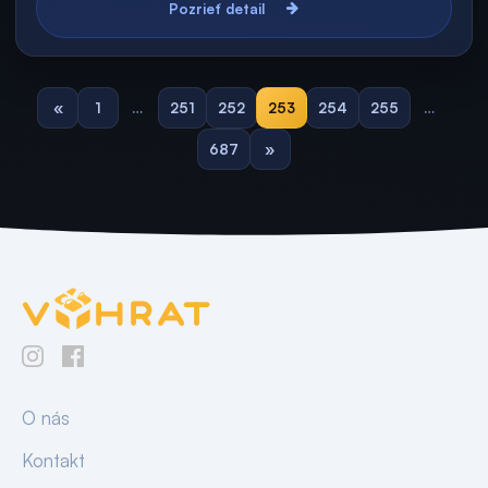
Pozrieť detail
«
1
…
251
252
253
254
255
…
687
»
O nás
Kontakt