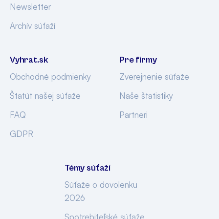
Newsletter
Archív súťaží
Vyhrat.sk
Pre firmy
Obchodné podmienky
Zverejnenie súťaže
Štatút našej súťaže
Naše štatistiky
FAQ
Partneri
GDPR
Témy súťaží
Súťaže o dovolenku
2026
Spotrebiteľské súťaže