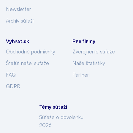
Newsletter
Archív súťaží
Vyhrat.sk
Pre firmy
Obchodné podmienky
Zverejnenie súťaže
Štatút našej súťaže
Naše štatistiky
FAQ
Partneri
GDPR
Témy súťaží
Súťaže o dovolenku
2026