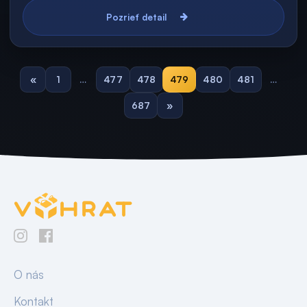
Pozrieť detail
«
1
…
477
478
479
480
481
…
687
»
O nás
Kontakt