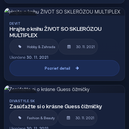
Archív
DEVIT
Hrajte o knihu ŽIVOT SO SKLERÓZOU
MULTIPLEX
Hobby & Záhrada
30. 11. 2021
Ukončené
30. 11. 2021
Pozrieť detail
Archív
DIVASTYLE.SK
Zasúťažte si o krásne Guess čižmičky
Fashion & Beauty
30. 11. 2021
Ukončené
30. 11. 2021