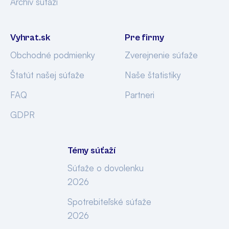
Archív súťaží
Vyhrat.sk
Pre firmy
Obchodné podmienky
Zverejnenie súťaže
Štatút našej súťaže
Naše štatistiky
FAQ
Partneri
GDPR
Témy súťaží
Súťaže o dovolenku
2026
Spotrebiteľské súťaže
2026