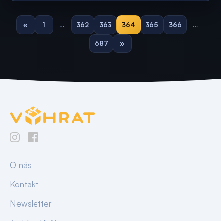
«
1
…
362
363
364
365
366
…
687
»
O nás
Kontakt
Newsletter