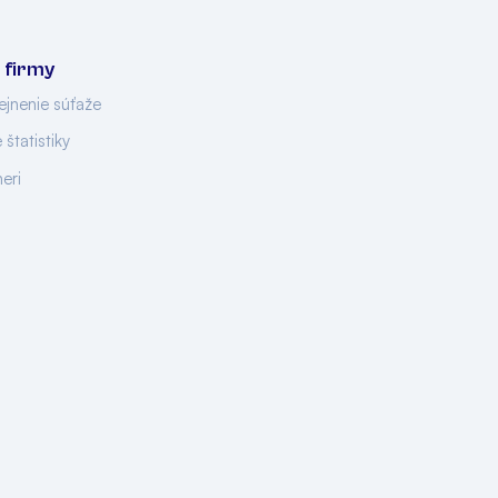
 firmy
ejnenie súťaže
 štatistiky
neri