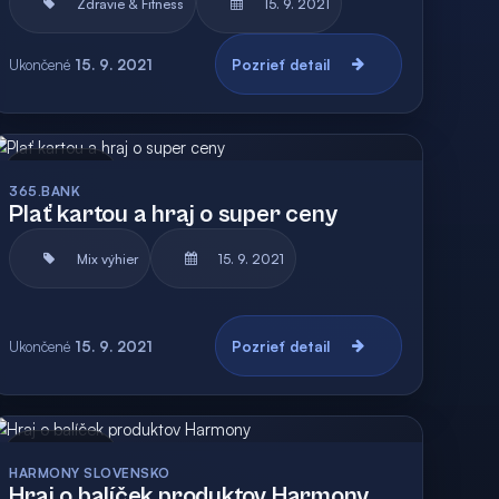
Zdravie & Fitness
15. 9. 2021
Ukončené
15. 9. 2021
Pozrieť detail
Archív
365.BANK
Plať kartou a hraj o super ceny
Mix výhier
15. 9. 2021
Ukončené
15. 9. 2021
Pozrieť detail
Archív
HARMONY SLOVENSKO
Hraj o balíček produktov Harmony