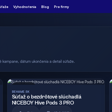
úťaže
Vyhodnotenia
Blog
Pre firmy
ulé kampane, dátum ukončenia a detail súťaže.
Archív
BEHAME.SK
Súťaž o bezdrôtové slúchadlá
NICEBOY Hive Pods 3 PRO