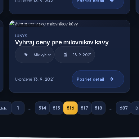
Ukončené
13. 9. 2021
Pozrieť detail
Archív
LUNYS
Vyhraj ceny pre milovníkov kávy
Mix výhier
13. 9. 2021
Ukončené
13. 9. 2021
Pozrieť detail
1
…
514
515
516
517
518
…
687
dch.
Ď