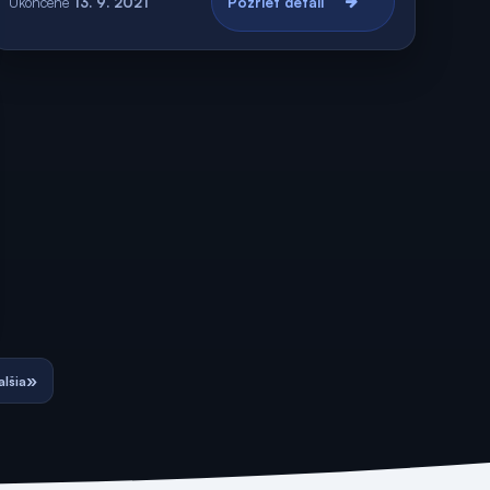
Ukončené
13. 9. 2021
Pozrieť detail
»
alšia