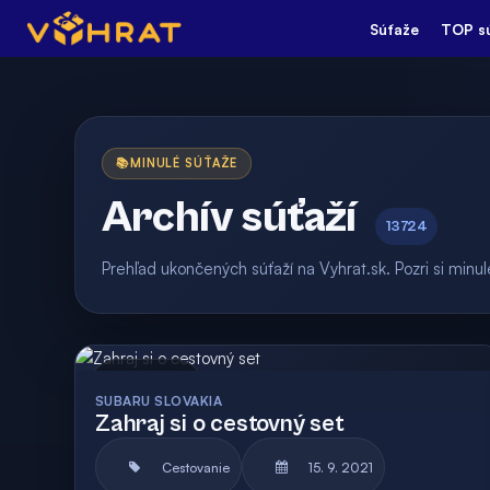
Súťaže
TOP s
📚
MINULÉ SÚŤAŽE
Archív súťaží
13724
Prehľad ukončených súťaží na Vyhrat.sk. Pozri si min
Archív
SUBARU SLOVAKIA
Zahraj si o cestovný set
Cestovanie
15. 9. 2021