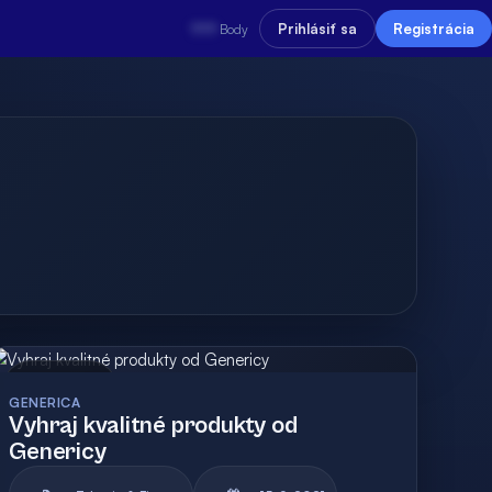
???
Prihlásiť sa
Registrácia
Body
Archív
GENERICA
Vyhraj kvalitné produkty od
Genericy