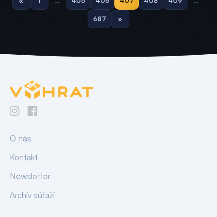
«
1
…
405
406
407
408
409
…
687
»
O nás
Kontakt
Newsletter
Archív súťaží