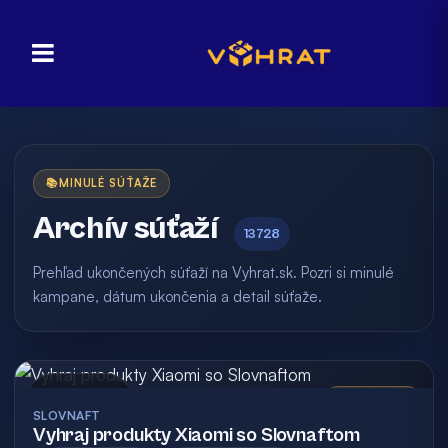
📚
MINULÉ SÚŤAŽE
Archív súťaží
13728
Prehľad ukončených súťaží na Vyhrat.sk. Pozri si minulé
kampane, dátum ukončenia a detail súťaže.
Archív
Vyhodnotená
SLOVNAFT
Vyhraj produkty Xiaomi so Slovnaftom