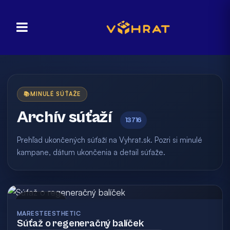
📚
MINULÉ SÚŤAŽE
Archív súťaží
13716
Prehľad ukončených súťaží na Vyhrat.sk. Pozri si minulé
kampane, dátum ukončenia a detail súťaže.
Archív
MARESTEESTHETIC
Súťaž o regeneračný balíček