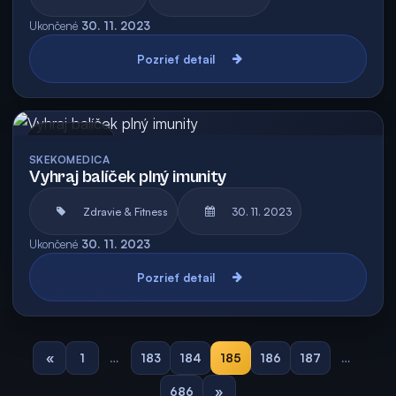
Ukončené
30. 11. 2023
Pozrieť detail
Archív
SKEKOMEDICA
Vyhraj balíček plný imunity
Zdravie & Fitness
30. 11. 2023
Ukončené
30. 11. 2023
Pozrieť detail
«
1
…
183
184
185
186
187
…
686
»