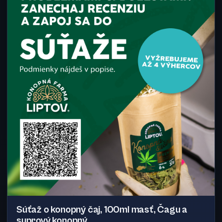
Súťaž o konopný čaj, 100ml masť, Čagu a
suprový konopný