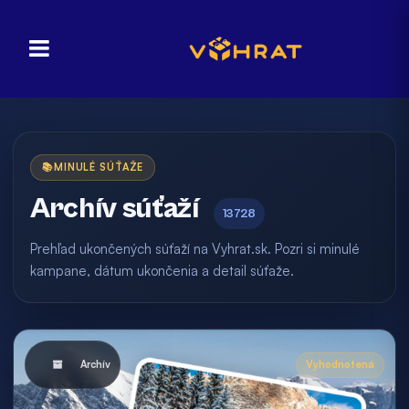
📚
MINULÉ SÚŤAŽE
Archív súťaží
13728
Prehľad ukončených súťaží na Vyhrat.sk. Pozri si minulé
kampane, dátum ukončenia a detail súťaže.
Archív
Vyhodnotená