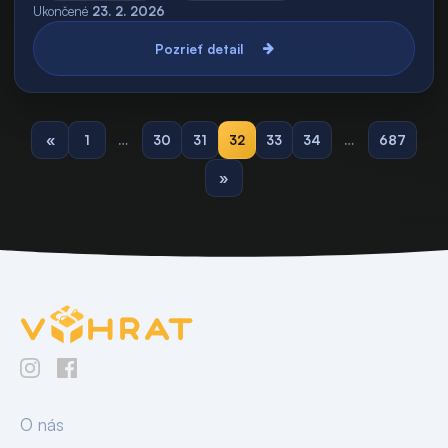
Ukončené
23. 2. 2026
Pozrieť detail
«
1
…
30
31
32
33
34
…
687
»
O nás