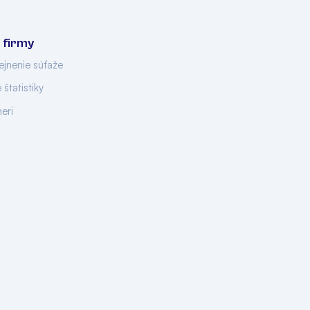
 firmy
ejnenie súťaže
 štatistiky
neri