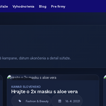
úťaže
Vyhodnotenia
Blog
Pre firmy
ulé kampane, dátum ukončenia a detail súťaže.
Archív
Vyhodnotená
KAWAR SLOVENSKO
Hrajte o 2x masku s aloe vera
Fashion & Beauty
16. 4. 2021