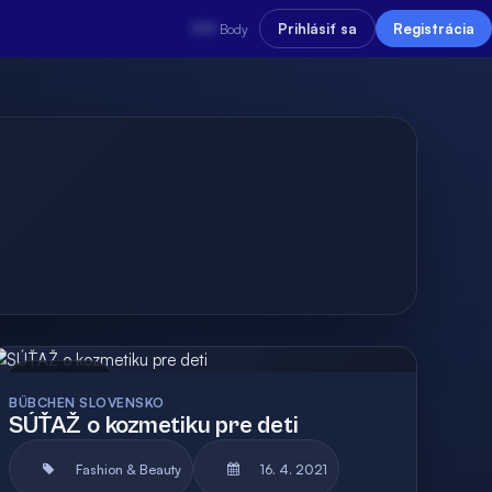
???
Prihlásiť sa
Registrácia
Body
Archív
Vyhodnotená
BÜBCHEN SLOVENSKO
SÚŤAŽ o kozmetiku pre deti
Fashion & Beauty
16. 4. 2021