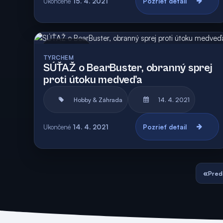
Ukončené
15. 4. 2021
Pozrieť detail
Archív
Vyhodnotená
TYRCHEM
SÚŤAŽ o BearBuster, obranný sprej
proti útoku medveďa
Hobby & Záhrada
14. 4. 2021
Ukončené
14. 4. 2021
Pozrieť detail
«
Pred