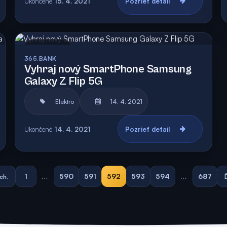
Ukončené
15. 4. 2021
Pozrieť detail
Archív
Vyhodnotená
365.BANK
Vyhraj nový SmartPhone Samsung
Galaxy Z Flip 5G
Elektro
14. 4. 2021
Ukončené
14. 4. 2021
Pozrieť detail
1
…
590
591
592
593
594
…
687
ch.