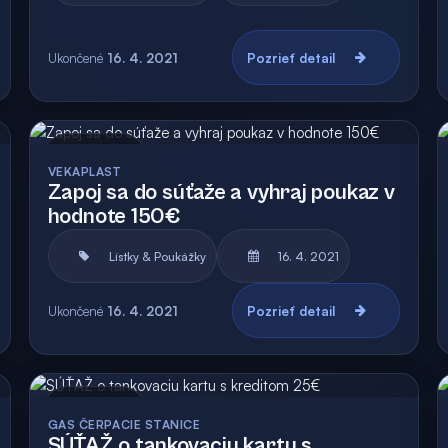
Ukončené
16. 4. 2021
Pozrieť detail
Archív
Vyhodnotená
VEKAPLAST
Zapoj sa do súťaže a vyhraj poukaz v
hodnote 150€
Lístky & Poukážky
16. 4. 2021
Ukončené
16. 4. 2021
Pozrieť detail
Archív
Vyhodnotená
GAS ČERPACIE STANICE
SÚŤAŽ o tankovaciu kartu s