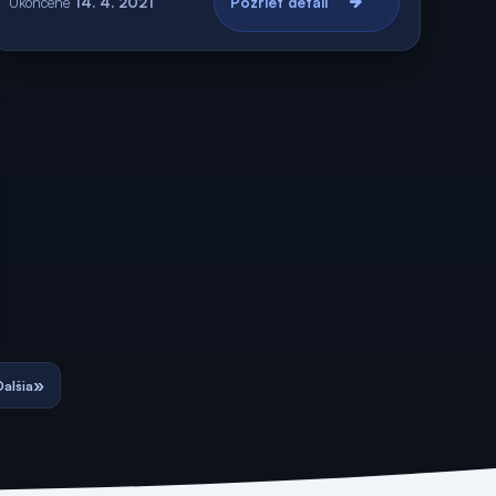
Ukončené
14. 4. 2021
Pozrieť detail
»
Ďalšia