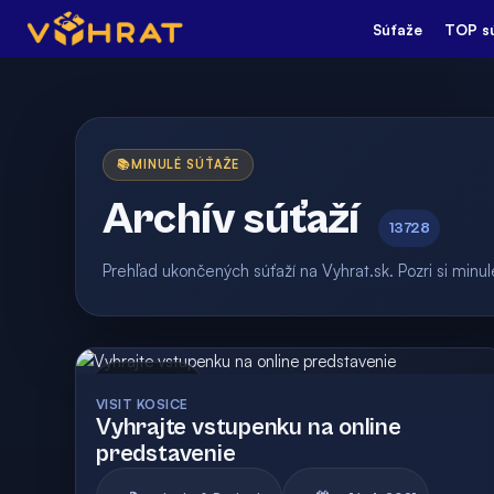
Súťaže
TOP s
📚
MINULÉ SÚŤAŽE
Archív súťaží
13728
Prehľad ukončených súťaží na Vyhrat.sk. Pozri si min
Archív
Vyhodnotená
VISIT KOSICE
Vyhrajte vstupenku na online
predstavenie