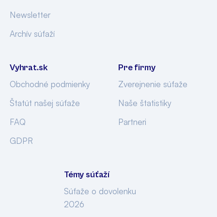
Newsletter
Archív súťaží
Vyhrat.sk
Pre firmy
Obchodné podmienky
Zverejnenie súťaže
Štatút našej súťaže
Naše štatistiky
FAQ
Partneri
GDPR
Témy súťaží
Súťaže o dovolenku
2026