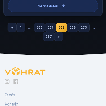
Pozrieť detail
«
1
…
266
267
268
269
270
…
687
»
O nás
Kontakt