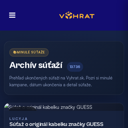
📚
MINULÉ SÚŤAŽE
Archív súťaží
13736
Prehľad ukončených súťaží na Vyhrat.sk. Pozri si minulé
kampane, dátum ukončenia a detail súťaže.
Archív
L.U.C.Y.J.A
Súťaž o originál kabelku značky GUESS