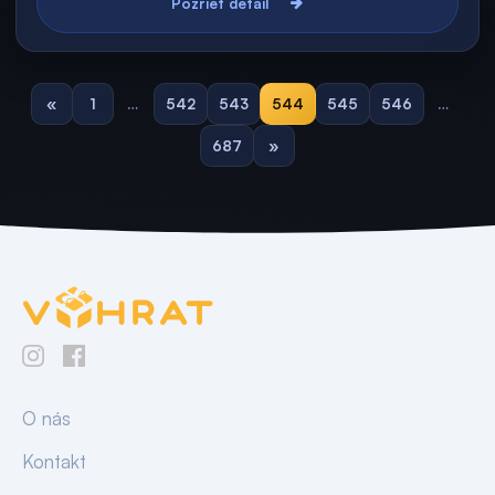
Pozrieť detail
«
1
…
542
543
544
545
546
…
687
»
O nás
Kontakt