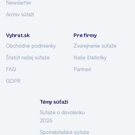
Newsletter
Archív súťaží
Vyhrat.sk
Pre firmy
Obchodné podmienky
Zverejnenie súťaže
Štatút našej súťaže
Naše štatistiky
FAQ
Partneri
GDPR
Témy súťaží
Súťaže o dovolenku
2026
Spotrebiteľské súťaže