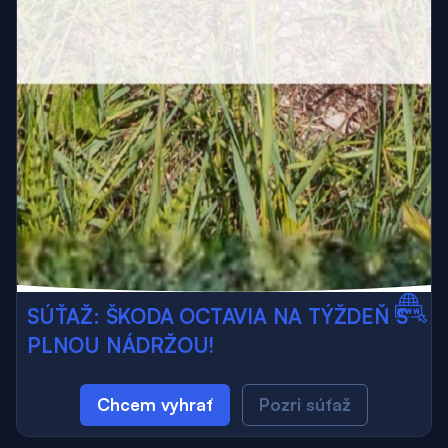
SÚŤAŽ: ŠKODA OCTAVIA NA TÝŽDEŇ S
PLNOU NÁDRŽOU!
Chcem vyhrať
Pozri súťaž