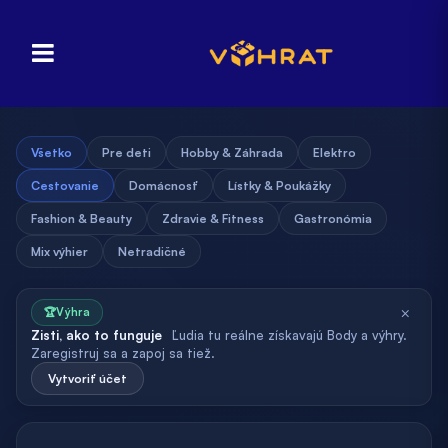
Všetko
Pre deti
Hobby & Záhrada
Elektro
Cestovanie
Domácnosť
Lístky & Poukážky
Fashion & Beauty
Zdravie & Fitness
Gastronómia
Mix výhier
Netradičné
×
🏆
Výhra
Zisti, ako to funguje
Ľudia tu reálne získavajú Body a výhry.
Zaregistruj sa a zapoj sa tiež.
Vytvoriť účet