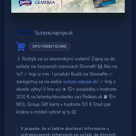
Sutaze.napoje.sk
Partner
SPOTREBITEĽSKÉ
💧 Rozhýb sa so slovenskými vodami! Zapoj sa do
súťaže na čerpacích staniciach Slovnaft! 🙌 Ako na
to? ✅ kúp si min. 1 produkt Budiš na Slovnafte ✅
zaregistruj sa na webe
sutaze.napoje.sk/
✅ hraj o
skvelé výhry! V hre sú: ✈️ 10× poukážka v hodnote
200 € na letenky/dovolenku cez Pelikan.sk ⛽️ 15×
MOL Group Gift karta v hodnote 50 € Stačí pár
krokov a môžeš vyhrať aj ty 😉
V prípade, že si želáte dostávať informácie o
vyžrebovaných výhercoch zo súťaží, do ktorých