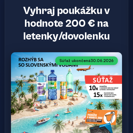
Vyhraj poukážku v
hodnote 200 € na
letenky/dovolenku
Súťaž ukončená
30.06.2026