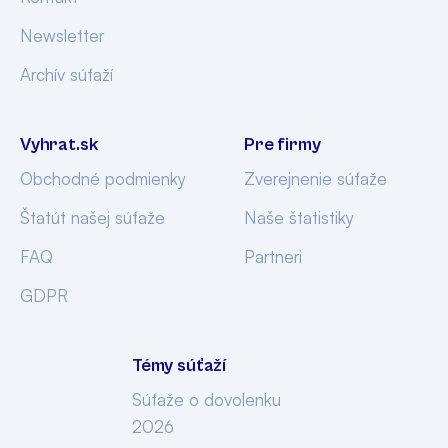
Newsletter
Archív súťaží
Vyhrat.sk
Pre firmy
Obchodné podmienky
Zverejnenie súťaže
Štatút našej súťaže
Naše štatistiky
FAQ
Partneri
GDPR
Témy súťaží
Súťaže o dovolenku
2026