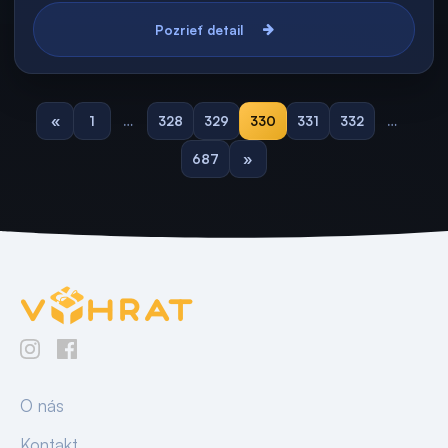
Pozrieť detail
«
1
…
328
329
330
331
332
…
687
»
O nás
Kontakt