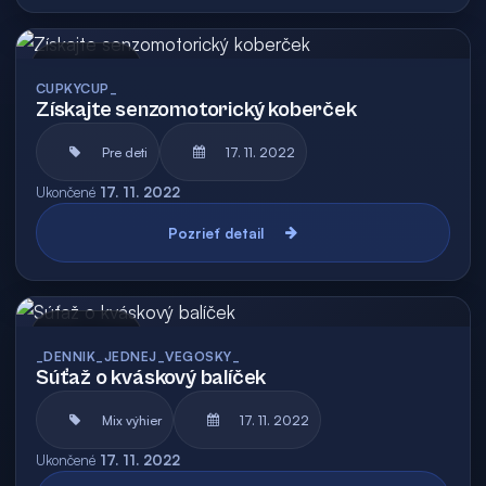
Archív
CUPKYCUP_
Získajte senzomotorický koberček
Pre deti
17. 11. 2022
Ukončené
17. 11. 2022
Pozrieť detail
Archív
_DENNIK_JEDNEJ_VEGOSKY_
Súťaž o kváskový balíček
Mix výhier
17. 11. 2022
Ukončené
17. 11. 2022