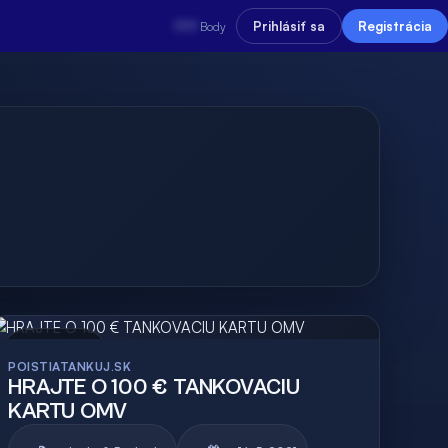
???
Prihlásiť sa
Registrácia
Body
Archív
POISTIATANKUJ.SK
HRAJTE O 100 € TANKOVACIU
KARTU OMV