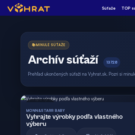
Súťaže
TOP s
📚
MINULÉ SÚŤAŽE
Archív súťaží
13728
Prehľad ukončených súťaží na Vyhrat.sk. Pozri si min
Archív
Vyhodnotená
MONN&STARR BABY
Vyhrajte výrobky podľa vlastného
výberu