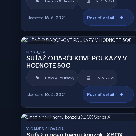
Fashion & Beauty
16. 5. 2021
Ukončené
16. 5. 2021
Pozrieť detail
Archív
Vyhodnotená
FLASH_SK
SÚŤAŽ O DARČEKOVÉ POUKAZY V
HODNOTE 50€
Lístky & Poukážky
16. 5. 2021
Ukončené
16. 5. 2021
Pozrieť detail
Archív
Y-GAMES SLOVAKIA
Súťaž o novú hernú konzolu XBOX