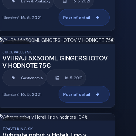
Lístky & Poukážky
16. 5. 2021
Ukončené
16. 5. 2021
Pozrieť detail
Archív
Vyhodnotená
JUICEVALLEYSK
VYHRAJ 5X500ML GINGERSHOTOV
V HODNOTE 75€
Gastronómia
16. 5. 2021
Ukončené
16. 5. 2021
Pozrieť detail
Archív
Vyhodnotená
TRAVELKING.SK
Vyhrajte pobyt v Hoteli Trio v