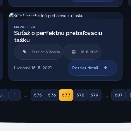
Archív
Vyhodnotená
MARKET 24
Súťaž o perfektnú prebaľovaciu
tašku
Fashion & Beauty
15. 5. 2021
Ukončené
15. 5. 2021
Pozrieť detail
1
…
575
576
577
578
579
…
687
ch.