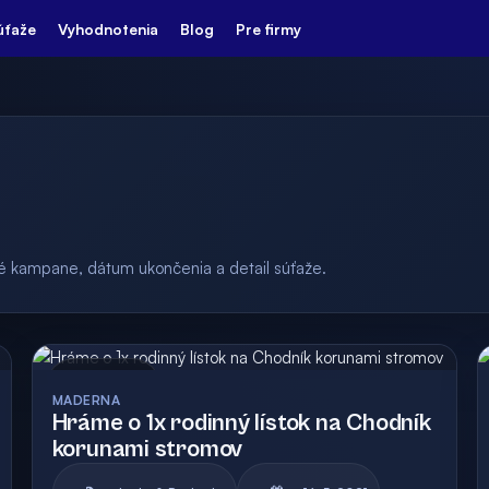
úťaže
Vyhodnotenia
Blog
Pre firmy
ulé kampane, dátum ukončenia a detail súťaže.
Archív
Vyhodnotená
MADERNA
Hráme o 1x rodinný lístok na Chodník
korunami stromov