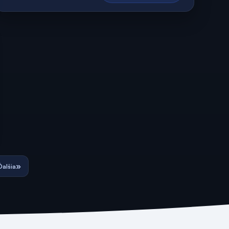
»
Ďalšia