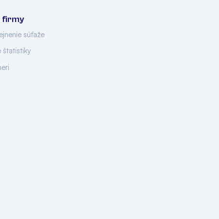
 firmy
ejnenie súťaže
 štatistiky
neri